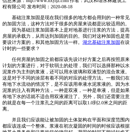
信息来源：http://www.hxyljz.com
作者：武汉和谐永林建筑工
程有限公司
发布时间：2020-08-18
基础注浆加固是现在我们很多的地方都会用到的一种常见
的加固方法，这种方法对于很多的房屋来说都是比较适用的。
因为基础注浆加固基本上是对地基进行注浆的方法，提高
房屋的承载力，从而达到加固的目的。我们对这种加固也是需
要设计方案的，和其他加固方法一样。
湖北基础注浆加固
在设
计时的一些要求？
任何房屋的加固之前都应该先设计好方案之后再按照原来
计划的方案进行，对于软弱土的处理，我们可以选择那种以水
泥浆作为主剂的浆液，还可以用水玻璃和双液型的混合浆液。
这是对于不同的涂层有着不同的对应的处理方法。一般我们在
有地下水流动的情况下，是不应该用单液水泥浆液的。因为水
泥浆的注入有两种方法，一种是双液，一种是单液，但是如果
有地下水的话就不适合用双液灌注了。另外，我们还需要注意
的就是在每一个注浆孔之间的距离可以取1.0到2.0米之间的距
离。
并且我们应该能让被加固的土体架构在平面和深度范围内
都应该连成一个整体。浆液在初次凝固的时间的时候应该根据